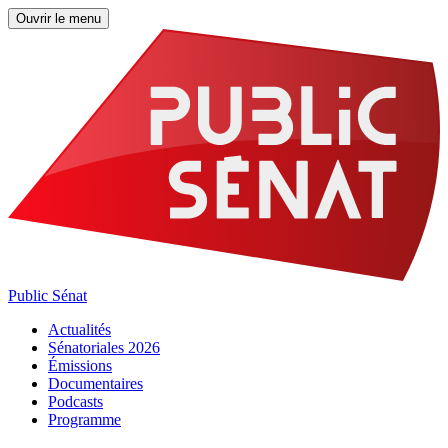
Ouvrir le menu
Public Sénat
Actualités
Sénatoriales 2026
Émissions
Documentaires
Podcasts
Programme