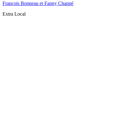
François Bonneau et Fanny Chappé
Extra Local