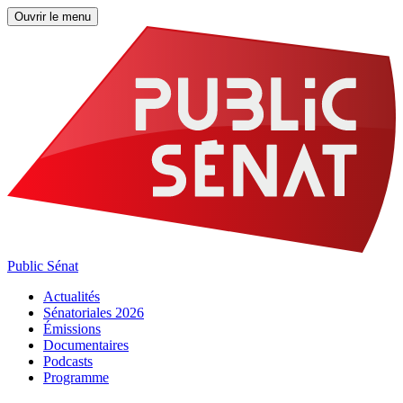
Ouvrir le menu
Public Sénat
Actualités
Sénatoriales 2026
Émissions
Documentaires
Podcasts
Programme