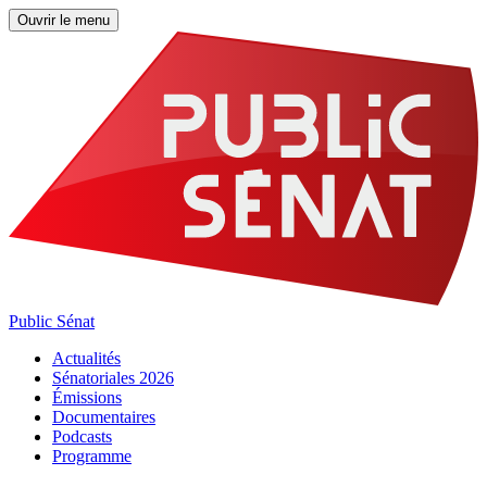
Ouvrir le menu
Public Sénat
Actualités
Sénatoriales 2026
Émissions
Documentaires
Podcasts
Programme