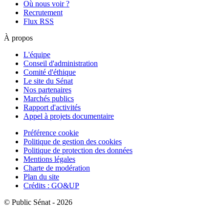
Où nous voir ?
Recrutement
Flux RSS
À propos
L'équipe
Conseil d'administration
Comité d'éthique
Le site du Sénat
Nos partenaires
Marchés publics
Rapport d'activités
Appel à projets documentaire
Préférence cookie
Politique de gestion des cookies
Politique de protection des données
Mentions légales
Charte de modération
Plan du site
Crédits : GO&UP
© Public Sénat - 2026