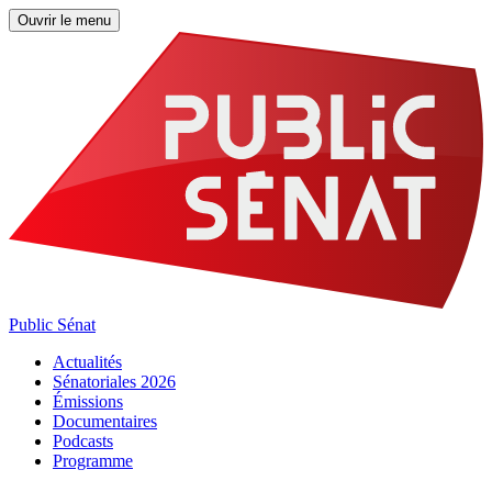
Ouvrir le menu
Public Sénat
Actualités
Sénatoriales 2026
Émissions
Documentaires
Podcasts
Programme