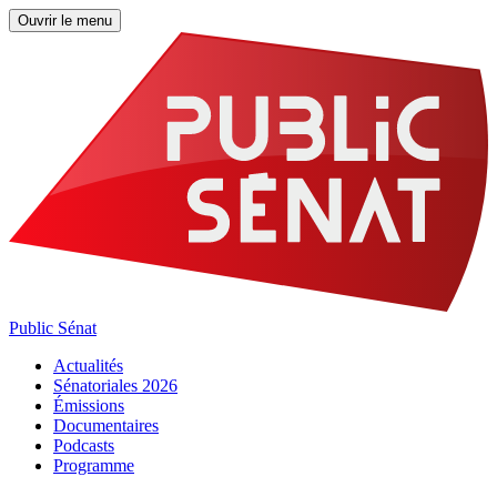
Ouvrir le menu
Public Sénat
Actualités
Sénatoriales 2026
Émissions
Documentaires
Podcasts
Programme