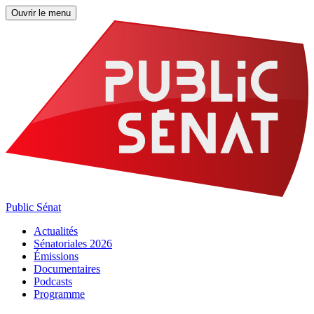
Ouvrir le menu
Public Sénat
Actualités
Sénatoriales 2026
Émissions
Documentaires
Podcasts
Programme