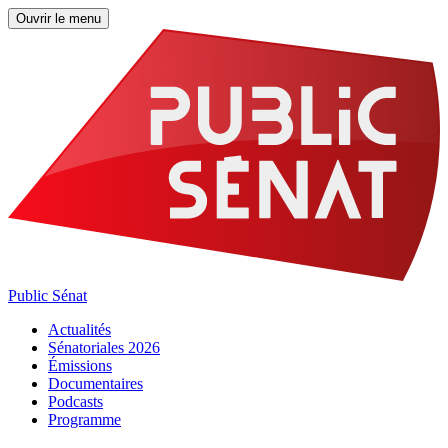
Ouvrir le menu
Public Sénat
Actualités
Sénatoriales 2026
Émissions
Documentaires
Podcasts
Programme