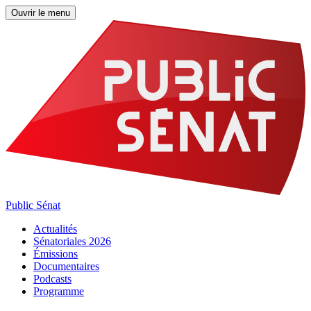
Ouvrir le menu
Public Sénat
Actualités
Sénatoriales 2026
Émissions
Documentaires
Podcasts
Programme