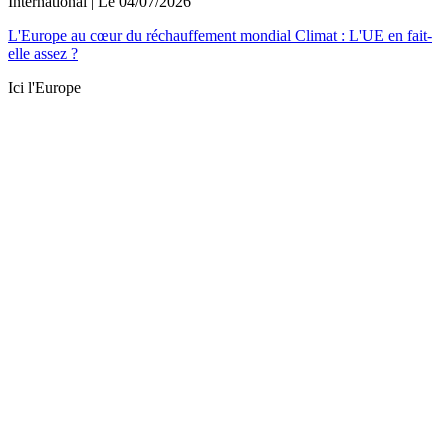
International
| Le
04/07/2026
L'Europe au cœur du réchauffement mondial Climat : L'UE en fait-
elle assez ?
Ici l'Europe