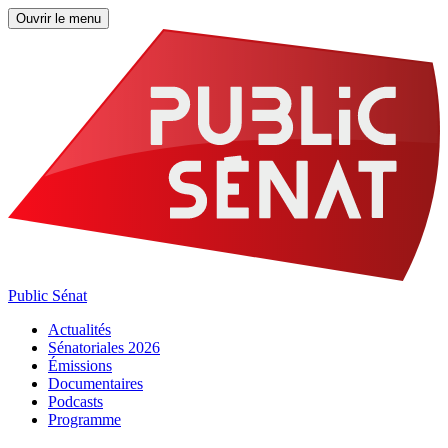
Ouvrir le menu
Public Sénat
Actualités
Sénatoriales 2026
Émissions
Documentaires
Podcasts
Programme