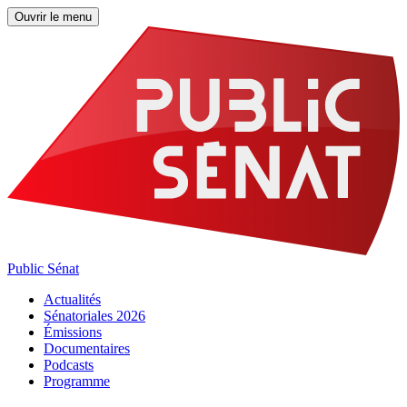
Ouvrir le menu
Public Sénat
Actualités
Sénatoriales 2026
Émissions
Documentaires
Podcasts
Programme