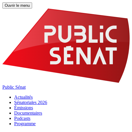
Ouvrir le menu
Public Sénat
Actualités
Sénatoriales 2026
Émissions
Documentaires
Podcasts
Programme