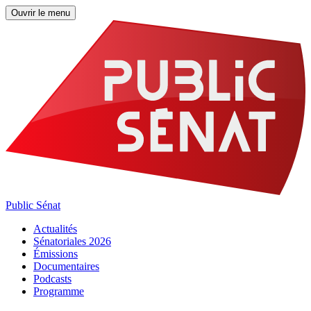
Ouvrir le menu
Public Sénat
Actualités
Sénatoriales 2026
Émissions
Documentaires
Podcasts
Programme