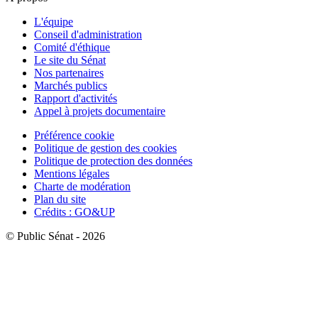
L'équipe
Conseil d'administration
Comité d'éthique
Le site du Sénat
Nos partenaires
Marchés publics
Rapport d'activités
Appel à projets documentaire
Préférence cookie
Politique de gestion des cookies
Politique de protection des données
Mentions légales
Charte de modération
Plan du site
Crédits : GO&UP
© Public Sénat - 2026