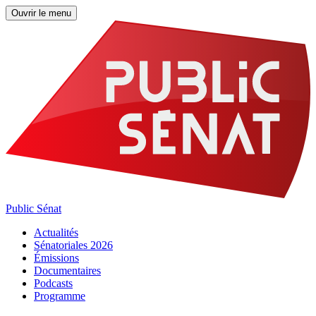
Ouvrir le menu
Public Sénat
Actualités
Sénatoriales 2026
Émissions
Documentaires
Podcasts
Programme