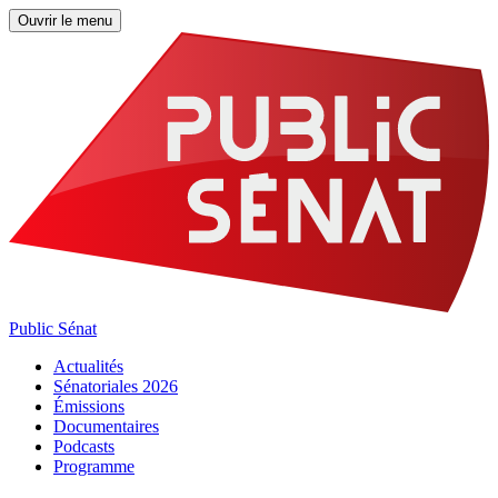
Ouvrir le menu
Public Sénat
Actualités
Sénatoriales 2026
Émissions
Documentaires
Podcasts
Programme