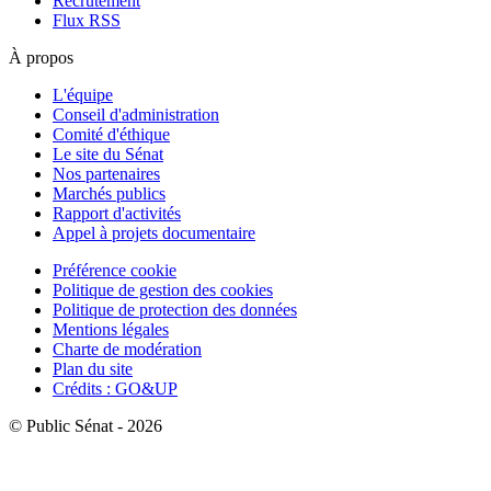
Recrutement
Flux RSS
À propos
L'équipe
Conseil d'administration
Comité d'éthique
Le site du Sénat
Nos partenaires
Marchés publics
Rapport d'activités
Appel à projets documentaire
Préférence cookie
Politique de gestion des cookies
Politique de protection des données
Mentions légales
Charte de modération
Plan du site
Crédits : GO&UP
© Public Sénat - 2026