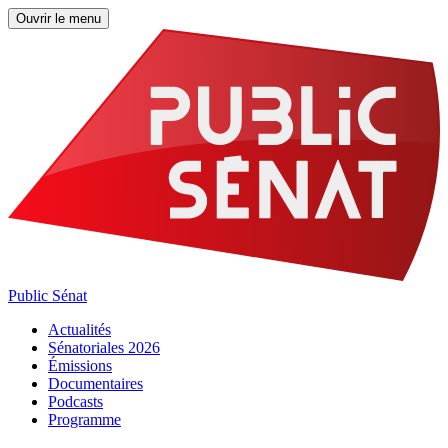
Ouvrir le menu
Public Sénat
Actualités
Sénatoriales 2026
Émissions
Documentaires
Podcasts
Programme