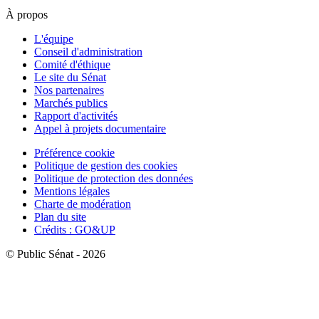
À propos
L'équipe
Conseil d'administration
Comité d'éthique
Le site du Sénat
Nos partenaires
Marchés publics
Rapport d'activités
Appel à projets documentaire
Préférence cookie
Politique de gestion des cookies
Politique de protection des données
Mentions légales
Charte de modération
Plan du site
Crédits : GO&UP
© Public Sénat - 2026