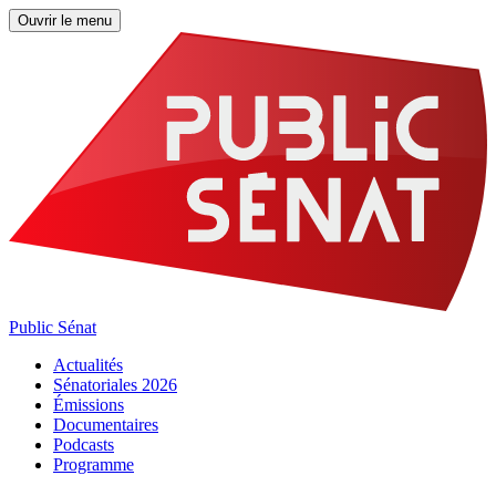
Ouvrir le menu
Public Sénat
Actualités
Sénatoriales 2026
Émissions
Documentaires
Podcasts
Programme