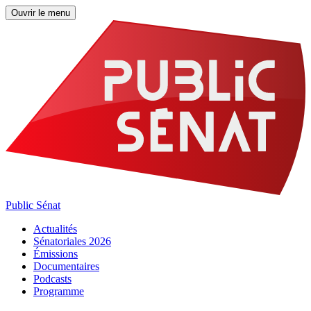
Ouvrir le menu
Public Sénat
Actualités
Sénatoriales 2026
Émissions
Documentaires
Podcasts
Programme