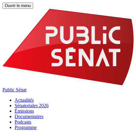
Ouvrir le menu
Public Sénat
Actualités
Sénatoriales 2026
Émissions
Documentaires
Podcasts
Programme