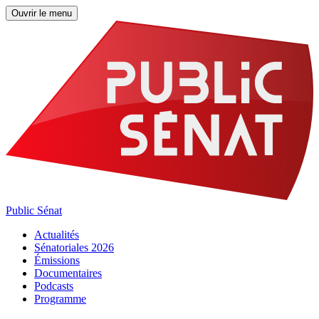
Ouvrir le menu
Public Sénat
Actualités
Sénatoriales 2026
Émissions
Documentaires
Podcasts
Programme