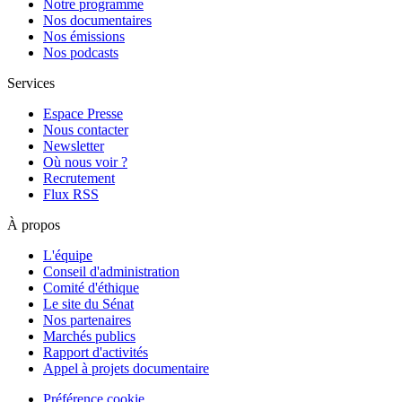
Notre programme
Nos documentaires
Nos émissions
Nos podcasts
Services
Espace Presse
Nous contacter
Newsletter
Où nous voir ?
Recrutement
Flux RSS
À propos
L'équipe
Conseil d'administration
Comité d'éthique
Le site du Sénat
Nos partenaires
Marchés publics
Rapport d'activités
Appel à projets documentaire
Préférence cookie