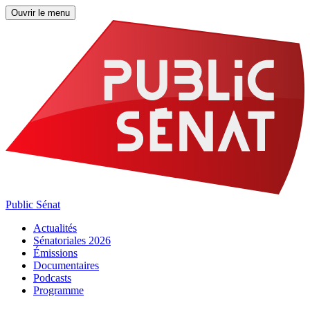
Ouvrir le menu
Public Sénat
Actualités
Sénatoriales 2026
Émissions
Documentaires
Podcasts
Programme