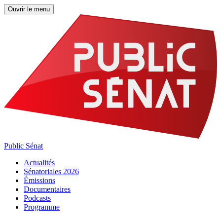
Ouvrir le menu
Public Sénat
Actualités
Sénatoriales 2026
Émissions
Documentaires
Podcasts
Programme