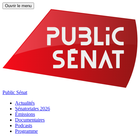
Ouvrir le menu
Public Sénat
Actualités
Sénatoriales 2026
Émissions
Documentaires
Podcasts
Programme