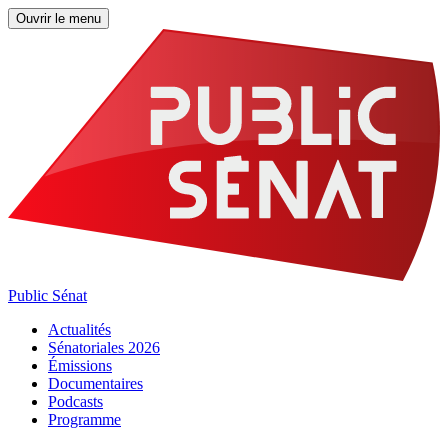
Ouvrir le menu
Public Sénat
Actualités
Sénatoriales 2026
Émissions
Documentaires
Podcasts
Programme