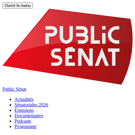
Ouvrir le menu
Public Sénat
Actualités
Sénatoriales 2026
Émissions
Documentaires
Podcasts
Programme