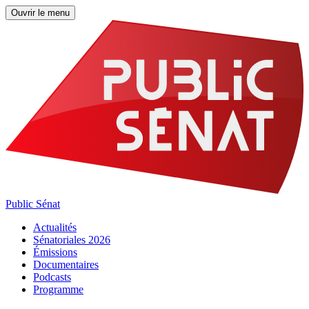
Ouvrir le menu
Public Sénat
Actualités
Sénatoriales 2026
Émissions
Documentaires
Podcasts
Programme