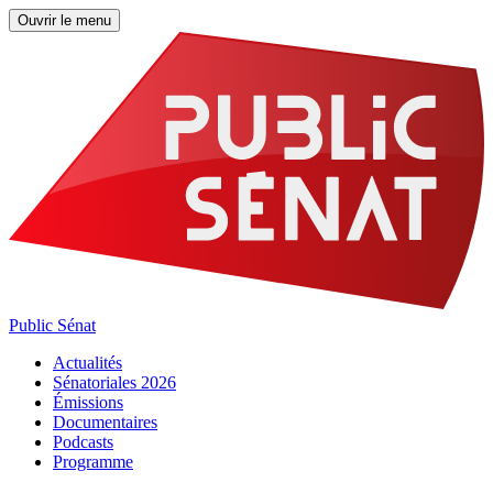
Ouvrir le menu
Public Sénat
Actualités
Sénatoriales 2026
Émissions
Documentaires
Podcasts
Programme