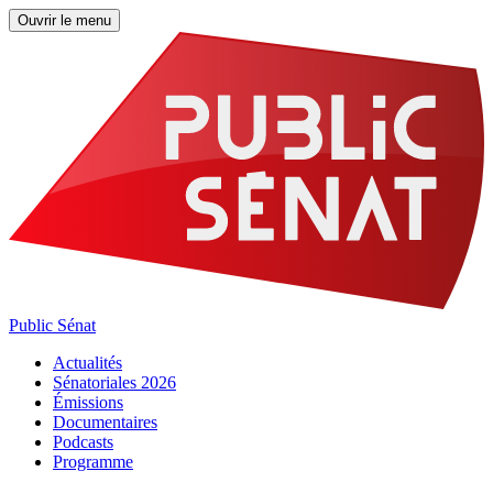
Ouvrir le menu
Public Sénat
Actualités
Sénatoriales 2026
Émissions
Documentaires
Podcasts
Programme