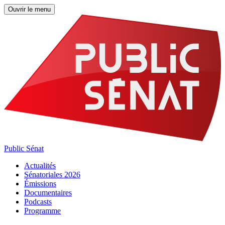
Ouvrir le menu
Public Sénat
Actualités
Sénatoriales 2026
Émissions
Documentaires
Podcasts
Programme