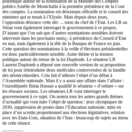
polémique autour de la nomination de la Ministre des Comptes
publics Amélie de Montchalin à la première présidence de la Cour
des comptes. La nomination est désormais officielle et le conseil des
ministres qui se tenait à l’Elysée. Mais depuis deux jours,
l’opposition dénonce cette déc
...
ision du chef de l’Etat. Les LR au
Sénat vont également interroger le gouvernement à ce propos.
D’autant que l’on sait que d’autres nominations sensibles doivent
intervenir dans les prochains mois¿: à présidence du Conseil d’Etat
en mai, mais également à la tête de la Banque de France en juin.
Cette question des nominations à la veille d’élections présidentielles
est donc particulièrement sensible. Autre thème et la tension
politique autour du retour de la loi Duplomb. Le sénateur LR
Laurent Duplomb a déposé une nouvelle version de sa proposition
de loi pour réintroduire deux molécules controversées de la famille
des néonicotinoïdes. Cela fait d’ailleurs l’objet d’un débat à
l’Assemblée nationale. Mais il y a aussi une affaire dans l’affaire :
l’eurodéputée Rima Hassan a qualifié le sénateur « d’ordure » sur
les réseaux sociaux. Les sénateurs LR vont interroger le
gouvernement à ce sujet. On notera tous les autres grands thèmes
d’actualité qui vont faire l’objet de question : jeux olympiques de
2030, suppression de postes dans l’Education nationale, mise en
place d’un scrutin proportionnel aux élections législatives, relation
avec les Etats-Unis, situation de l’Iran : beaucoup de sujets au menu
de cette séance.