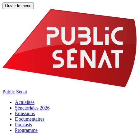
Ouvrir le menu
Public Sénat
Actualités
Sénatoriales 2026
Émissions
Documentaires
Podcasts
Programme