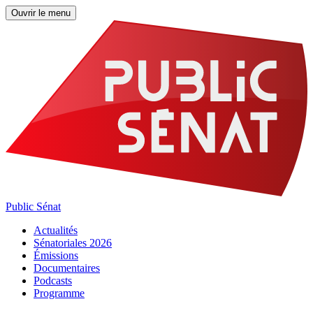
Ouvrir le menu
Public Sénat
Actualités
Sénatoriales 2026
Émissions
Documentaires
Podcasts
Programme