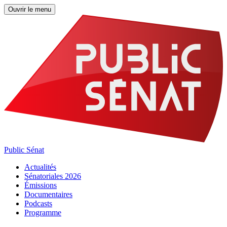
Ouvrir le menu
Public Sénat
Actualités
Sénatoriales 2026
Émissions
Documentaires
Podcasts
Programme