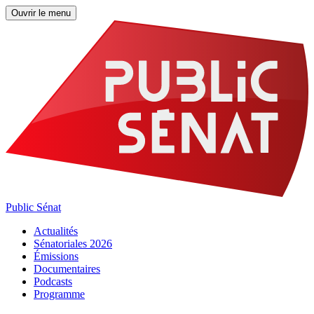
Ouvrir le menu
Public Sénat
Actualités
Sénatoriales 2026
Émissions
Documentaires
Podcasts
Programme