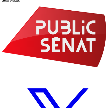
Sens Public