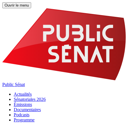
Ouvrir le menu
Public Sénat
Actualités
Sénatoriales 2026
Émissions
Documentaires
Podcasts
Programme