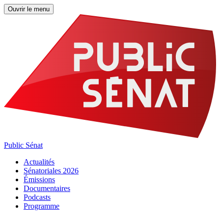
Ouvrir le menu
Public Sénat
Actualités
Sénatoriales 2026
Émissions
Documentaires
Podcasts
Programme