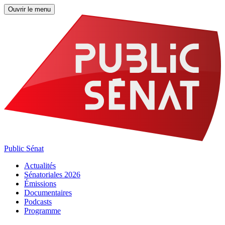
Ouvrir le menu
Public Sénat
Actualités
Sénatoriales 2026
Émissions
Documentaires
Podcasts
Programme