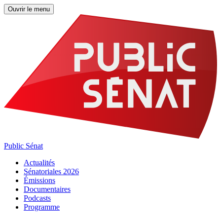
Ouvrir le menu
Public Sénat
Actualités
Sénatoriales 2026
Émissions
Documentaires
Podcasts
Programme