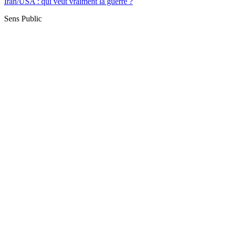
Iran/USA : qui veut vraiment la guerre ?
Sens Public