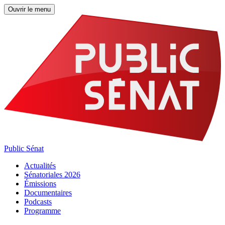
Ouvrir le menu
Public Sénat
Actualités
Sénatoriales 2026
Émissions
Documentaires
Podcasts
Programme