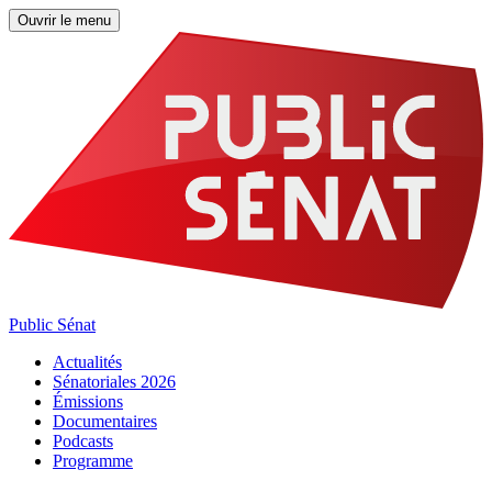
Ouvrir le menu
Public Sénat
Actualités
Sénatoriales 2026
Émissions
Documentaires
Podcasts
Programme