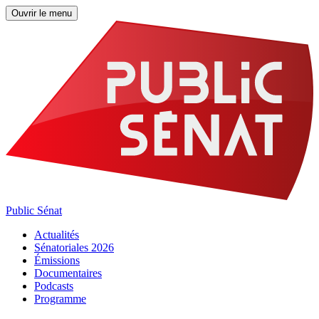
Ouvrir le menu
Public Sénat
Actualités
Sénatoriales 2026
Émissions
Documentaires
Podcasts
Programme