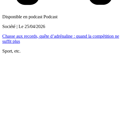
Disponible en podcast
Podcast
Société
| Le
25/04/2026
Chasse aux records, quête d’adrénaline : quand la compétition ne
suffit plus
Sport, etc.