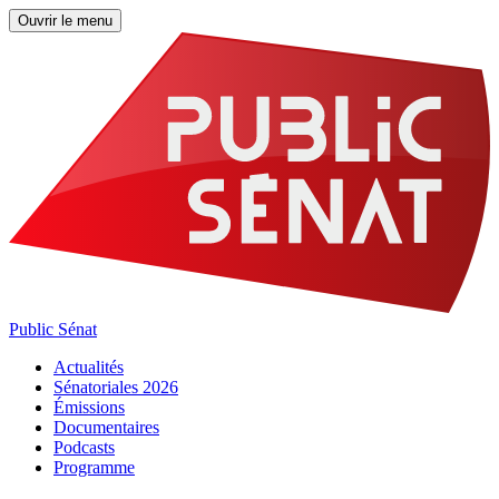
Ouvrir le menu
Public Sénat
Actualités
Sénatoriales 2026
Émissions
Documentaires
Podcasts
Programme