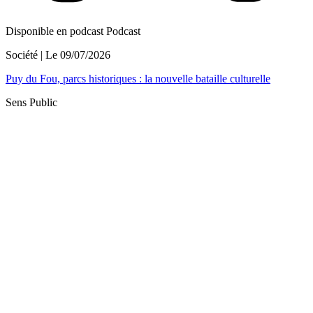
Disponible en podcast
Podcast
Société
| Le
09/07/2026
Puy du Fou, parcs historiques : la nouvelle bataille culturelle
Sens Public