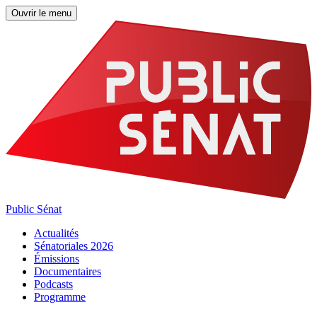
Ouvrir le menu
Public Sénat
Actualités
Sénatoriales 2026
Émissions
Documentaires
Podcasts
Programme