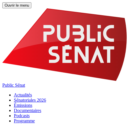
Ouvrir le menu
Public Sénat
Actualités
Sénatoriales 2026
Émissions
Documentaires
Podcasts
Programme