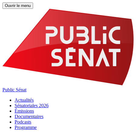
Ouvrir le menu
Public Sénat
Actualités
Sénatoriales 2026
Émissions
Documentaires
Podcasts
Programme