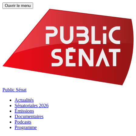
Ouvrir le menu
Public Sénat
Actualités
Sénatoriales 2026
Émissions
Documentaires
Podcasts
Programme