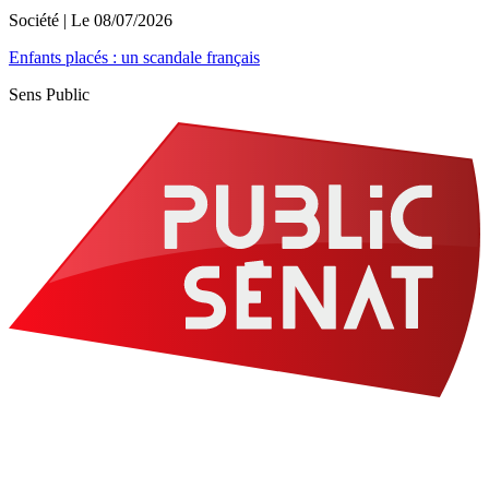
Société
| Le
08/07/2026
Enfants placés : un scandale français
Sens Public