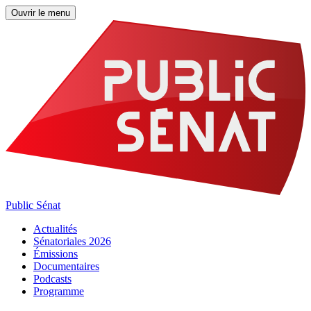
Ouvrir le menu
Public Sénat
Actualités
Sénatoriales 2026
Émissions
Documentaires
Podcasts
Programme