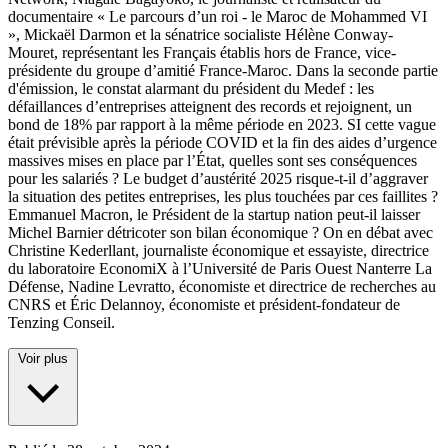
documentaire « Le parcours d’un roi - le Maroc de Mohammed VI
», Mickaël Darmon et la sénatrice socialiste Hélène Conway-
Mouret, représentant les Français établis hors de France, vice-
présidente du groupe d’amitié France-Maroc. Dans la seconde partie
d'émission, le constat alarmant du président du Medef : les
défaillances d’entreprises atteignent des records et rejoignent, un
bond de 18% par rapport à la même période en 2023. SI cette vague
était prévisible après la période COVID et la fin des aides d’urgence
massives mises en place par l’État, quelles sont ses conséquences
pour les salariés ? Le budget d’austérité 2025 risque-t-il d’aggraver
la situation des petites entreprises, les plus touchées par ces faillites ?
Emmanuel Macron, le Président de la startup nation peut-il laisser
Michel Barnier détricoter son bilan économique ? On en débat avec
Christine Kederllant, journaliste économique et essayiste, directrice
du laboratoire EconomiX à l’Université de Paris Ouest Nanterre La
Défense, Nadine Levratto, économiste et directrice de recherches au
CNRS et Éric Delannoy, économiste et président-fondateur de
Tenzing Conseil.
Voir plus