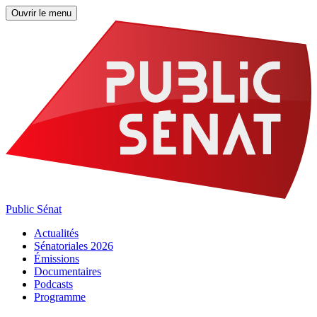
Ouvrir le menu
Public Sénat
Actualités
Sénatoriales 2026
Émissions
Documentaires
Podcasts
Programme