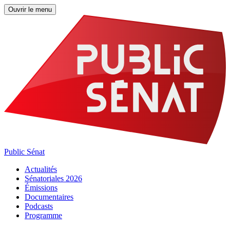
Ouvrir le menu
Public Sénat
Actualités
Sénatoriales 2026
Émissions
Documentaires
Podcasts
Programme