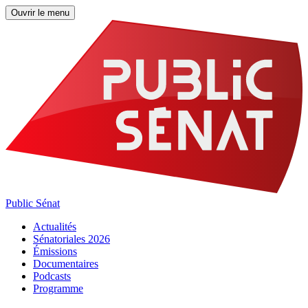
Ouvrir le menu
Public Sénat
Actualités
Sénatoriales 2026
Émissions
Documentaires
Podcasts
Programme