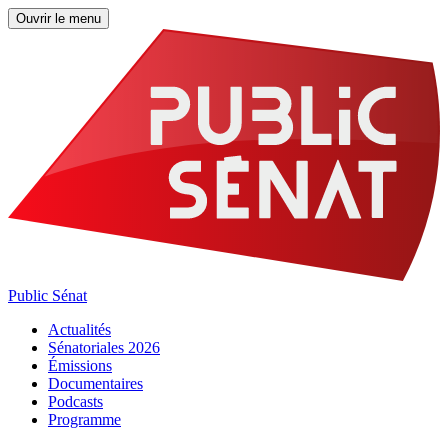
Ouvrir le menu
Public Sénat
Actualités
Sénatoriales 2026
Émissions
Documentaires
Podcasts
Programme