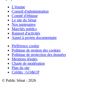
L'équipe
Conseil d'administration
Comité d'éthique
Le site du Sénat
Nos partenaires
Marchés publics
Rapport d'activités
Appel à projets documentaire
Préférence cookie
Politique de gestion des cookies
Politique de protection des données
Mentions légales
Charte de modération
Plan du site
Crédits : GO&UP
© Public Sénat - 2026