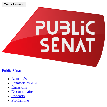
Ouvrir le menu
Public Sénat
Actualités
Sénatoriales 2026
Émissions
Documentaires
Podcasts
Programme